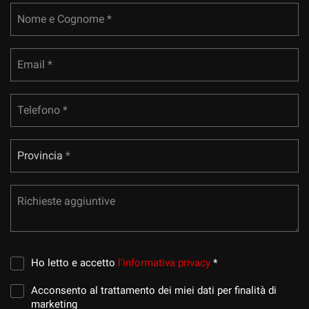
Nome e Cognome *
Salva
le
impostazioni
Email *
Telefono *
Provincia
Provincia *
Richieste aggiuntive
Ho letto e accetto
l'informativa privacy
*
Acconsento al trattamento dei miei dati per finalità di
marketing