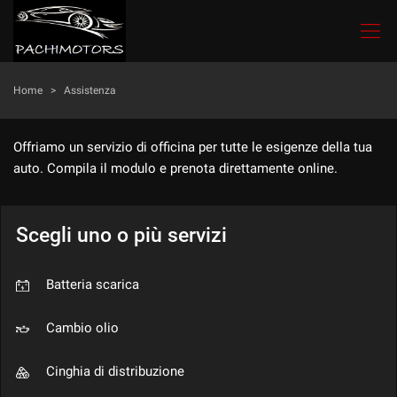
Le
tue
preferenze
di
HOME
Home
>
Assistenza
consenso
Il
LISTA VEICOLI
Offriamo un servizio di officina per tutte le esigenze della tua
seguente
auto. Compila il modulo e prenota direttamente online.
pannello
ACQUISTIAMO USATO
ti
consente
di
Scegli uno o più servizi
LAVAGGIO E LUCIDATURA
esprimere
le
tue
CONTATTI
Batteria scarica
preferenze
di
Cambio olio
consenso
NEWS
alle
tecnologie
Cinghia di distribuzione
di