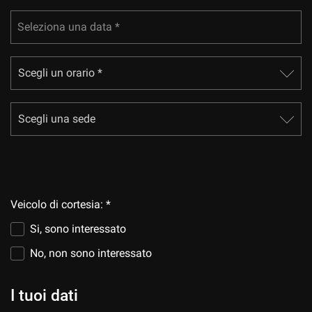
Seleziona una data *
mpre
Cookie necessari
ilitato
Cookie delle preferenze
Cookie per il miglioramento dell'esperienza utente
Cookie analitici
Veicolo di cortesia: *
Cookie di marketing
Si, sono interessato
No, non sono interessato
Leggi
la
I tuoi dati
cookie
policy