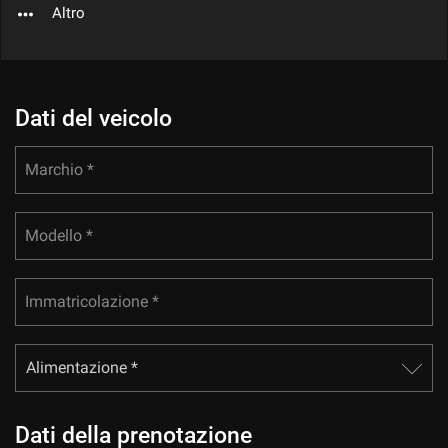
Altro
questi
strumenti
di
tracciamento
si
Dati del veicolo
rimanda
alla
cookie
Marchio *
policy.
Puoi
rivedere
Modello *
e
modificare
le
tue
Immatricolazione *
scelte
in
qualsiasi
momento.
Dati della prenotazione
a