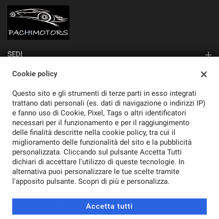
SEDI
Sede di Monza
Cookie policy
AZIENDA
Questo sito e gli strumenti di terze parti in esso integrati
Contatti
trattano dati personali (es. dati di navigazione o indirizzi IP)
e fanno uso di Cookie, Pixel, Tags o altri identificatori
necessari per il funzionamento e per il raggiungimento
delle finalità descritte nella cookie policy, tra cui il
miglioramento delle funzionalità del sito e la pubblicità
personalizzata. Cliccando sul pulsante Accetta Tutti
TORNA IN CIMA
dichiari di accettare l'utilizzo di queste tecnologie. In
alternativa puoi personalizzare le tue scelte tramite
Copyright © 2026 Pachimotors Srl - P.IVA 11037870968 -
Leggi
l'apposito pulsante. Scopri di più e personalizza.
l'informativa sulla privacy
-
Cookie Policy
Sito creato da:
Accetta tutti