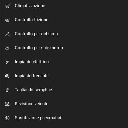
tracciamento
Climatizzazione
che
adottiamo
per
Controllo frizione
offrire
le
Controllo per richiamo
funzionalità
e
svolgere
Controllo per spie motore
le
attività
Impianto elettrico
di
seguito
Impianto frenante
descritte.
Per
ottenere
Tagliando semplice
maggiori
informazioni
Revisione veicolo
sull'utilità
e
sul
Sostituzione pneumatici
funzionamento
di