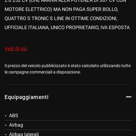
2.0 252 CV (CHE ARRIVA ALLA POTENZA DI 367 CV CON
MOTORE ELETTRICO) MA NON PAGA SUPER BOLLO,
QUATTRO S TRONIC S LINE IN OTTIME CONDIZIONI,
mpre
Cookie necessari
UFFICIALE ITALIANA, UNICO PROPRIETARIO, IVA ESPOSTA
ilitato
COMPRESA NEL PREZZO, KM CERTIFICATI, COMPLETA DI
DOPPIE CHIAVI E LIBRO USO E MANUTENZIONE
Cookie delle preferenze
Vedi di più
ORIGINALE.
Cookie per il miglioramento dell'esperienza utente
Il prezzo del veicolo pubblicizzato è stato calcolato utilizzando tutte
le campagne commerciali a disposizione.
CON I SEGUENTI OPTIONAL:
Cookie analitici
S-LINE INTERIOR/EXTERIOR, INTERNI IN PELLE E
Equipaggiamenti
Cookie di marketing
ALCANTARA GRIGI, SUPPORTO LOMBARE, BRACCIOLO,
VOLANTE IN PELLE SPORTIVO APPIATTITO NELLA PARTE
ABS
INFERIORE MULTIFUNZIONE CON PADDLES, CRUISE
Leggi
la
Airbag
CONTROL, VIRUTAL COCKPIT, CLIMATIZZATORE
cookie
policy
Airbag laterali