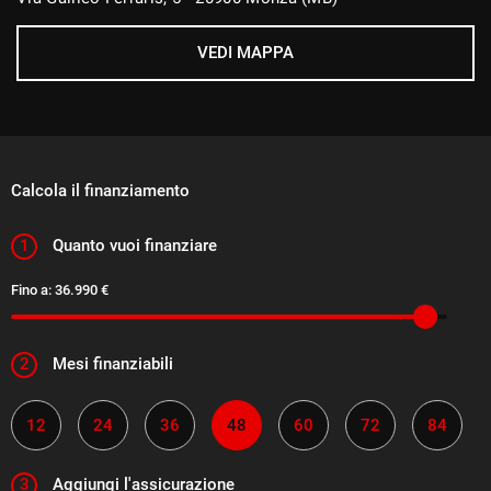
USB
Vetri oscurati
VEDI MAPPA
Vivavoce
Volante in pelle
Volante multifunzione
Calcola il finanziamento
1
Quanto vuoi finanziare
Fino a:
36.990 €
2
Mesi finanziabili
12
24
36
48
60
72
84
3
Aggiungi l'assicurazione