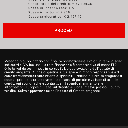
Costo totale del credito: €
47.104,35
Spese di incasso rata: € 5
Spese istruttoria: € 350
Spese assicurative: €
2.427,10
PROCEDI
Messaggio pubblicitario con finalità promozionale. I valori in tabella sono
indicativi e IVA inclusa. La rata finanziaria è comprensiva di spese RID.
Offerta valida per il mese in corso. Salvo approvazione dell'istituto di
credito erogante. Al fine di gestire le tue spese in modo responsabile e di
conoscere eventuali altre offerte disponibili, l'Istituto di Credito erogante ti
ricorda, prima di sottoscrivere il contratto, di prendere visione di tutte le
condizioni economiche e contrattuali, facendo riferimento alle
Informazioni Europee di Base sul Credito ai Consumatori presso il punto
vendita. Salvo approvazione dell'Istituto di Credito erogante.