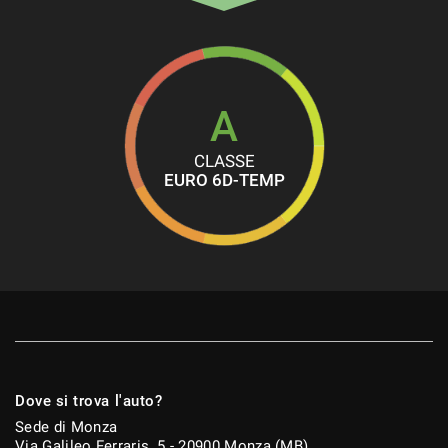
Sensore di luce
Sensore di pioggia
Sensori di parcheggio anteriori
Sensori di parcheggio posteriori
A
Servosterzo
CLASSE
Sistema di avviso di distanza
EURO 6D-TEMP
Sistema di chiamata d'emergenza
Navigatore satellitare
Sistema di riconoscimento della stanchezza
Specchietti laterali elettrici
Start/Stop Automatico
Supporto lombare
Touch screen
Dove si trova l'auto?
Trazione integrale
Sede di Monza
Via Galileo Ferraris, 5 - 20900 Monza (MB)