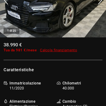
tracciamento
che
adottiamo
per
offrire
le
funzionalità
1 di 25
e
svolgere
38.990 €
le
attività
Tua da
981
€/mese
Calcola finanziamento
di
seguito
descritte.
Per
Caratteristiche
ottenere
maggiori
informazioni
Immatricolazione
Chilometri
sull'utilità
11/2020
40.000
e
sul
funzionamento
Alimentazione
Cambio
di