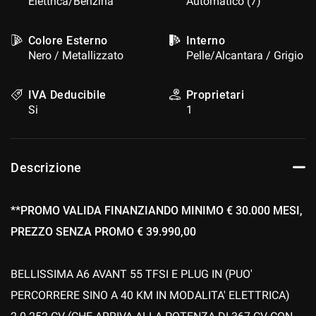
Elettrica/Benzina
Automatico (7)
questi
strumenti
Colore Esterno
Interno
di
Nero / Metallizzato
Pelle/Alcantara / Grigio
tracciamento
si
rimanda
IVA Deducibile
Proprietari
alla
Si
1
cookie
policy.
Puoi
rivedere
Descrizione
e
modificare
le
**PROMO VALIDA FINANZIANDO MINIMO € 30.000 MESI,
tue
scelte
PREZZO SENZA PROMO € 39.990,00
in
qualsiasi
momento.
BELLISSIMA A6 AVANT 55 TFSI E PLUG IN (PUO'
PERCORRERE SINO A 40 KM IN MODALITA' ELETTRICA)
a