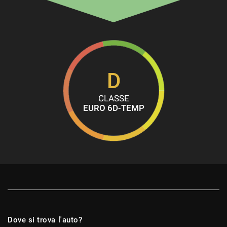
Riconoscimento dei segnali stradali
Schermo multifunzione interamente digitale
Sedile posteriore sdoppiato
Sedili sportivi
Sensore di luce
D
Sensore di pioggia
CLASSE
Sensori di parcheggio anteriori
EURO 6D-TEMP
Sensori di parcheggio posteriori
Servosterzo
Sistema di avviso di distanza
Sistema di chiamata d'emergenza
Navigatore satellitare
Sistema di parcheggio automatico
Sistema di riconoscimento della stanchezza
Dove si trova l'auto?