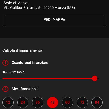
Sistema lavafari
Sede di Monza
Via Galileo Ferraris, 5 - 20900 Monza (MB)
Sound system
Specchietti laterali elettrici
VEDI MAPPA
Supporto lombare
Telecamera per parcheggio assistito
Tetto panorama
Tetto apribile
Calcola il finanziamento
Touch screen
Trazione integrale
1
Quanto vuoi finanziare
USB
Fino a:
37.990 €
Vetri oscurati
Vivavoce
2
Mesi finanziabili
Volante in pelle
Volante multifunzione
12
24
36
48
60
72
84