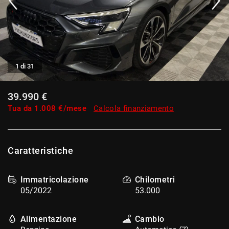
tracciamento
che
adottiamo
per
offrire
le
funzionalità
1 di 31
e
svolgere
39.990 €
le
attività
Tua da
1.008
€/mese
Calcola finanziamento
di
seguito
descritte.
Per
Caratteristiche
ottenere
maggiori
informazioni
Immatricolazione
Chilometri
sull'utilità
05/2022
53.000
e
sul
funzionamento
Alimentazione
Cambio
di