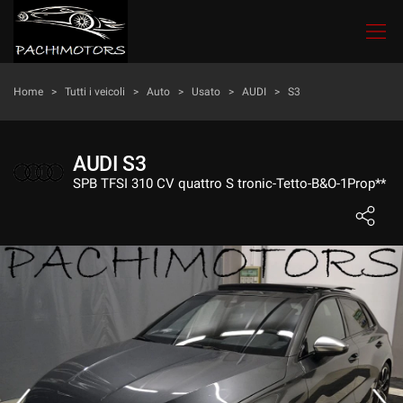
Le
tue
preferenze
di
HOME
Home
>
Tutti i veicoli
>
Auto
>
Usato
>
AUDI
>
S3
consenso
Il
LISTA VEICOLI
seguente
AUDI S3
pannello
SPB TFSI 310 CV quattro S tronic-Tetto-B&O-1Prop**
ACQUISTIAMO USATO
ti
consente
di
LAVAGGIO E LUCIDATURA
esprimere
le
tue
CONTATTI
preferenze
di
consenso
NEWS
alle
tecnologie
di