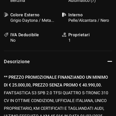
Benzina
Automatico (7)
questi
strumenti
Colore Esterno
Interno
di
Grigio Daytona / Metallizzato
Pelle/Alcantara / Nero
tracciamento
si
rimanda
IVA Deducibile
Proprietari
alla
No
1
cookie
policy.
Puoi
rivedere
Descrizione
e
modificare
le
** PREZZO PROMOZIONALE FINANZIANDO UN MINIMO
tue
scelte
DI € 25.000,00, PREZZO SENZA PROMO € 40.990,00.
in
FANTSASTICA S3 SPB 2.0 TFSI QUATTRO S-TRONIC 310
qualsiasi
momento.
CV IN OTTIME CONDIZIONI, UFFICIALE ITALIANA, UNICO
PROPRIETARIO, KM CERTIFICATI E TAGLIANDATI AUDI,
a