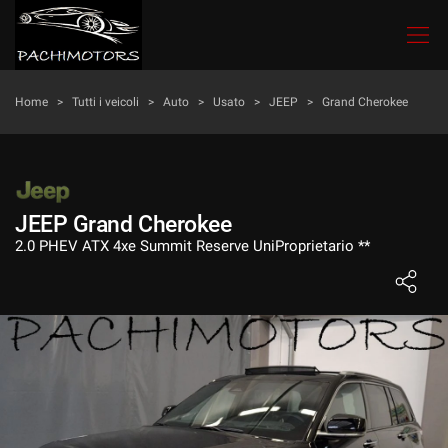
Le
tue
preferenze
di
HOME
Home
>
Tutti i veicoli
>
Auto
>
Usato
>
JEEP
>
Grand Cherokee
consenso
Il
LISTA VEICOLI
seguente
pannello
ACQUISTIAMO USATO
ti
JEEP Grand Cherokee
consente
2.0 PHEV ATX 4xe Summit Reserve UniProprietario **
di
LAVAGGIO E LUCIDATURA
esprimere
le
tue
CONTATTI
preferenze
di
consenso
NEWS
alle
tecnologie
di