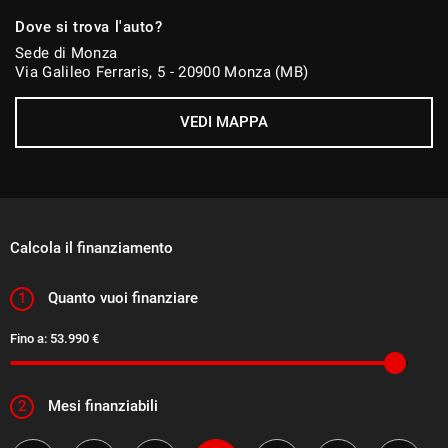
Sistema di avviso di distanza
Dove si trova l'auto?
Sistema di chiamata d'emergenza
Sede di Monza
Via Galileo Ferraris, 5 - 20900 Monza (MB)
Navigatore satellitare
Sistema di riconoscimento della stanchezza
VEDI MAPPA
Sistema di visione notturna
Sospensioni pneumatiche
Sound system
Specchietti laterali elettrici
Calcola il finanziamento
Specchietto retrovisore con funzione antiabbagliamento
Supporto lombare
1
Quanto vuoi finanziare
Telecamera per parcheggio assistito
Fino a:
53.990 €
Tetto panorama
Tetto apribile
2
Mesi finanziabili
Touch screen
Trazione integrale