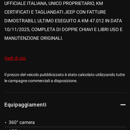
UFFICIALE ITALIANA, UNICO PROPRIETARIO, KM
CERTIFICATI E TAGLIANDATI JEEP CON FATTURE
DIMOSTRABILI, ULTIMO ESEGUITO A KM 47.012 IN DATA
mpre
Cookie necessari
10/11/2025, COMPLETA DI DOPPIE CHIAVI E LIBRI USO E
ilitato
MANUTENZIONE ORIGINALI.
Cookie delle preferenze
CON I SEGUENTI OPTIONAL:
Vedi di più
Cookie per il miglioramento dell'esperienza utente
INTERNI IN PELLE TOTALE NERA CON CUCITURE
Il prezzo del veicolo pubblicizzato è stato calcolato utilizzando tutte
Cookie analitici
le campagne commerciali a disposizione.
MARRONI, SEDILI ANTERIORI REGOLABILI
ELETTRICAMENTE CON MEMORIE, RISCALDABILI,
Cookie di marketing
VENTILATI, FUNZIONE MASSAGGIO E SUPPORTO
Equipaggiamenti
LOMBARE, SEDILI POSTERIORI RISCALDABILI E
Leggi
VENTILATI, CLIMATIZZATORE AUTOMATICO A 4 ZONE,
la
360° camera
cookie
INSERTI IN RADICA, VOLANTE IN PELLE MULTIFUNZIONE
policy