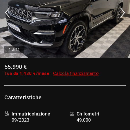
tracciamento
che
adottiamo
per
offrire
le
funzionalità
e
svolgere
1 di 44
le
attività
di
55.990 €
seguito
Tua da
1.430
€/mese
Calcola finanziamento
descritte.
Per
ottenere
maggiori
Caratteristiche
informazioni
sull'utilità
e
Immatricolazione
Chilometri
sul
09/2023
49.000
funzionamento
di