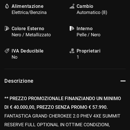
questi
Alimentazione
Cambio
strumenti
Elettrica/Benzina
Automatico (8)
di
tracciamento
Colore Esterno
Interno
si
rimanda
Nero / Metallizzato
Pelle / Nero
alla
cookie
IVA Deducibile
Proprietari
policy.
No
1
Puoi
rivedere
e
modificare
Descrizione
le
tue
scelte
in
** PREZZO PROMOZIONALE FINANZIANDO UN MINIMO
qualsiasi
DI € 40.000,00, PREZZO SENZA PROMO € 57.990.
momento.
FANTASTICA GRAND CHEROKEE 2.0 PHEV 4XE SUMMIT
RESERVE FULL OPTIONAL IN OTTIME CONDIZIONI,
a