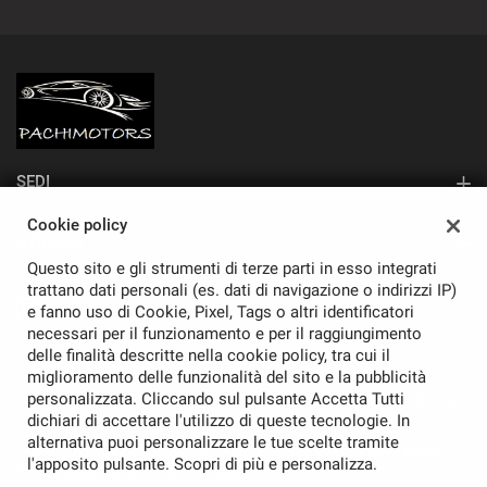
SEDI
Sede di Monza
Cookie policy
AZIENDA
Questo sito e gli strumenti di terze parti in esso integrati
Contatti
trattano dati personali (es. dati di navigazione o indirizzi IP)
e fanno uso di Cookie, Pixel, Tags o altri identificatori
necessari per il funzionamento e per il raggiungimento
delle finalità descritte nella cookie policy, tra cui il
miglioramento delle funzionalità del sito e la pubblicità
personalizzata. Cliccando sul pulsante Accetta Tutti
TORNA IN CIMA
dichiari di accettare l'utilizzo di queste tecnologie. In
alternativa puoi personalizzare le tue scelte tramite
Copyright © 2026 Pachimotors Srl - P.IVA 11037870968 -
Leggi
l'apposito pulsante. Scopri di più e personalizza.
l'informativa sulla privacy
-
Cookie Policy