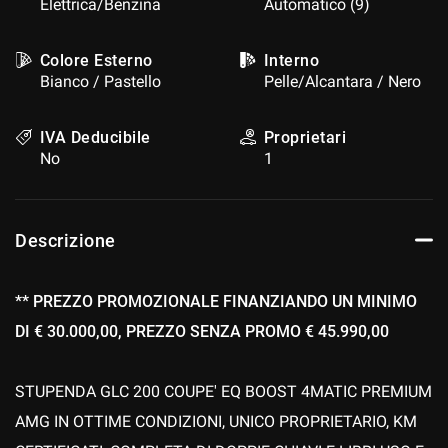
Elettrica/Benzina
Automatico (9)
questi
strumenti
di
Colore Esterno
Interno
tracciamento
Bianco / Pastello
Pelle/Alcantara / Nero
si
rimanda
IVA Deducibile
Proprietari
alla
No
1
cookie
policy.
Puoi
rivedere
Descrizione
e
modificare
le
tue
** PREZZO PROMOZIONALE FINANZIANDO UN MINIMO
scelte
DI € 30.000,00, PREZZO SENZA PROMO € 45.990,00
in
qualsiasi
momento.
STUPENDA GLC 200 COUPE' EQ BOOST 4MATIC PREMIUM
AMG IN OTTIME CONDIZIONI, UNICO PROPRIETARIO, KM
a