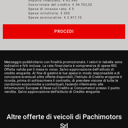
Importo finanziato: €
42.990
Costo totale del credito: €
54.702,33
Spese di incasso rata: € 5
Spese istruttoria: € 350
Spese assicurative: €
2.817,10
PROCEDI
Messaggio pubblicitario con finalità promozionale. I valori in tabella sono
indicativi e IVA inclusa. La rata finanziaria è comprensiva di spese RID.
Offerta valida per il mese in corso. Salvo approvazione dell'istituto di
credito erogante. Al fine di gestire le tue spese in modo responsabile e di
conoscere eventuali altre offerte disponibili, l'Istituto di Credito erogante ti
ricorda, prima di sottoscrivere il contratto, di prendere visione di tutte le
condizioni economiche e contrattuali, facendo riferimento alle
Informazioni Europee di Base sul Credito ai Consumatori presso il punto
vendita. Salvo approvazione dell'Istituto di Credito erogante.
Altre offerte di veicoli di Pachimotors
Srl