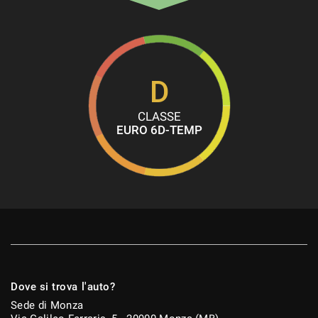
Pneumatici da neve
Portellone posteriore elettrico
Regolazione elettrica sedili
Schermo multifunzione interamente digitale
D
Sedile posteriore sdoppiato
CLASSE
Sedili riscaldati
EURO 6D-TEMP
Sedili sportivi
Sensore di luce
Sensori di parcheggio anteriori
Sensori di parcheggio posteriori
Servosterzo
Sistema di avviso di distanza
Sistema di chiamata d'emergenza
Dove si trova l'auto?
Navigatore satellitare
Sede di Monza