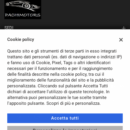
SEDI
Sede di Monza
Cookie policy
AZIENDA
Questo sito e gli strumenti di terze parti in esso integrati
Contatti
trattano dati personali (es. dati di navigazione o indirizzi IP)
e fanno uso di Cookie, Pixel, Tags o altri identificatori
necessari per il funzionamento e per il raggiungimento
delle finalità descritte nella cookie policy, tra cui il
miglioramento delle funzionalità del sito e la pubblicità
personalizzata. Cliccando sul pulsante Accetta Tutti
TORNA IN CIMA
dichiari di accettare l'utilizzo di queste tecnologie. In
alternativa puoi personalizzare le tue scelte tramite
Copyright © 2026 Pachimotors Srl - P.IVA 11037870968 -
Leggi
l'apposito pulsante. Scopri di più e personalizza.
l'informativa sulla privacy
-
Cookie Policy
Sito creato da:
Accetta tutti