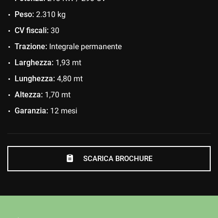
Immobilizzatore elettronico
Peso:
2.310 kg
Interni in pelle
CV fiscali:
30
Isofix
Trazione:
Integrale permanente
Lettore CD
Larghezza:
1,93 mt
Leve al volante
Lunghezza:
4,80 mt
Park Distance Control
Altezza:
1,70 mt
Pneumatici estivi
Garanzia:
12 mesi
Regolazione elettrica sedili
Ruotino
Sedile posteriore sdoppiato
SCARICA BROCHURE
Sensore di luce
Sensori di parcheggio anteriori
Sensori di parcheggio posteriori
Servosterzo