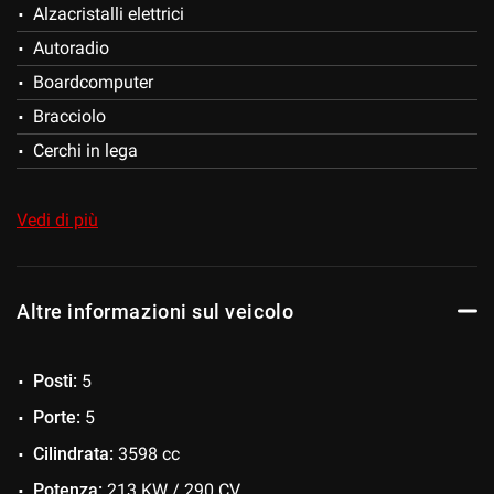
Alzacristalli elettrici
MONZA IN VIA FERRARIS N°5.
Salva
Autoradio
VALUTIAMO IL VOSTRO USATO.
le
impostazioni
Boardcomputer
PER QUALSIASI INFORMAZIONE E ULTERIORI FOTO NON
Bracciolo
ESITATE A CONTATTARCI.
Cerchi in lega
Chiusura centralizzata
Chiusura centralizzata telecomandata
Vedi di più
Climatizzatore
Climatizzatore automatico, 2 zone
Altre informazioni sul veicolo
Controllo automatico clima
Controllo trazione
Posti:
5
Cronologia tagliandi
Porte:
5
ESP
Cilindrata:
3598 cc
Fari Xenon
Potenza:
213 KW / 290 CV
Fendinebbia