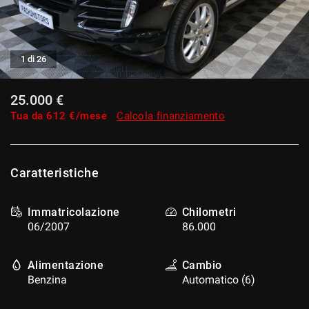
tracciamento
che
adottiamo
per
1 di 26
offrire
le
funzionalità
25.000 €
e
svolgere
Tua da
612
€/mese
Calcola finanziamento
le
attività
di
seguito
Caratteristiche
descritte.
Per
Immatricolazione
Chilometri
ottenere
maggiori
06/2007
86.000
informazioni
sull'utilità
Alimentazione
Cambio
e
Benzina
Automatico (6)
sul
funzionamento
di