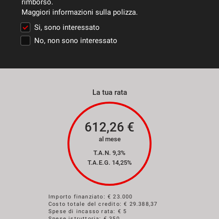
rimborso.
Maggiori informazioni sulla polizza.
Si, sono interessato
No, non sono interessato
La tua rata
612,26
€
al mese
T.A.N. 9,3%
T.A.E.G.
14,25
%
Importo finanziato: €
23.000
Costo totale del credito: €
29.388,37
Spese di incasso rata: € 5
Spese istruttoria: € 350