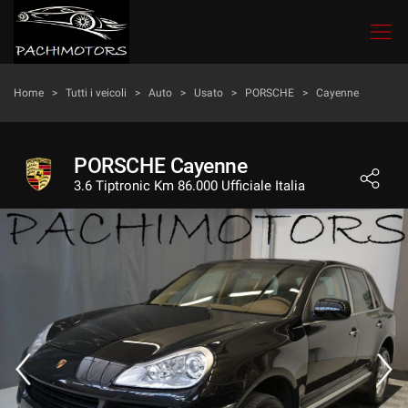
Le
tue
preferenze
di
HOME
Home
>
Tutti i veicoli
>
Auto
>
Usato
>
PORSCHE
>
Cayenne
consenso
Il
LISTA VEICOLI
seguente
PORSCHE Cayenne
pannello
3.6 Tiptronic Km 86.000 Ufficiale Italia
ACQUISTIAMO USATO
ti
consente
di
LAVAGGIO E LUCIDATURA
esprimere
le
tue
CONTATTI
preferenze
di
consenso
NEWS
alle
tecnologie
di