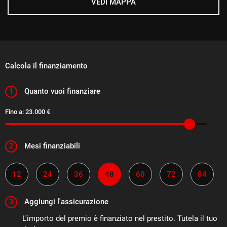
VEDI MAPPA
Calcola il finanziamento
1
Quanto vuoi finanziare
Fino a:
23.000 €
2
Mesi finanziabili
12
24
36
48
60
72
84
3
Aggiungi l'assicurazione
L'importo del premio è finanziato nel prestito. Tutela il tuo