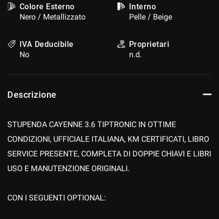
Colore Esterno
Interno
questi
Nero / Metallizzato
Pelle / Beige
strumenti
di
tracciamento
IVA Deducibile
Proprietari
si
No
n.d.
rimanda
alla
cookie
policy.
Descrizione
Puoi
rivedere
e
STUPENDA CAYENNE 3.6 TIPTRONIC IN OTTIME
modificare
le
CONDIZIONI, UFFICIALE ITALIANA, KM CERTIFICATI, LIBRO
tue
SERVICE PRESENTE, COMPLETA DI DOPPIE CHIAVI E LIBRI
scelte
in
USO E MANUTENZIONE ORIGINALI.
qualsiasi
momento.
CON I SEGUENTI OPTIONAL:
a