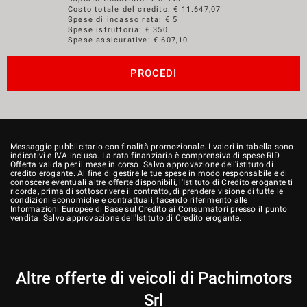
Costo totale del credito: €
11.647,07
Spese di incasso rata: € 5
Spese istruttoria: € 350
Spese assicurative: €
607,10
PROCEDI
Messaggio pubblicitario con finalità promozionale. I valori in tabella sono
indicativi e IVA inclusa. La rata finanziaria è comprensiva di spese RID.
Offerta valida per il mese in corso. Salvo approvazione dell'istituto di
credito erogante. Al fine di gestire le tue spese in modo responsabile e di
conoscere eventuali altre offerte disponibili, l'Istituto di Credito erogante ti
ricorda, prima di sottoscrivere il contratto, di prendere visione di tutte le
condizioni economiche e contrattuali, facendo riferimento alle
Informazioni Europee di Base sul Credito ai Consumatori presso il punto
vendita. Salvo approvazione dell'Istituto di Credito erogante.
Altre offerte di veicoli di Pachimotors
Srl