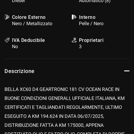
Diesel
Automatico (8)
questi
strumenti
Colore Esterno
Interno
di
Nero / Metallizzato
Pelle / Nero
tracciamento
si
rimanda
IVA Deducibile
Proprietari
alla
No
3
cookie
policy.
Puoi
rivedere
Descrizione
e
modificare
le
BELLA XC60 D4 GEARTRONIC 181 CV OCEAN RACE IN
tue
scelte
BUONE CONDIZIONI GENERALI, UFFICIALE ITALIANA, KM
in
CERTIFICATI E TAGLIANDATI REGOLARMENTE, ULTIMO
qualsiasi
momento.
ESEGUITO A KM 194.624 IN DATA 06/07/2025,
DISTRIBUZIONE FATTA A KM 175000, APPENA
a