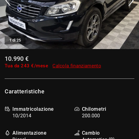
tracciamento
che
adottiamo
per
offrire
le
funzionalità
1 di 25
e
svolgere
10.990 €
le
attività
Tua da
243
€/mese
Calcola finanziamento
di
seguito
descritte.
Per
Caratteristiche
ottenere
maggiori
informazioni
Immatricolazione
Chilometri
sull'utilità
10/2014
200.000
e
sul
funzionamento
Alimentazione
Cambio
di