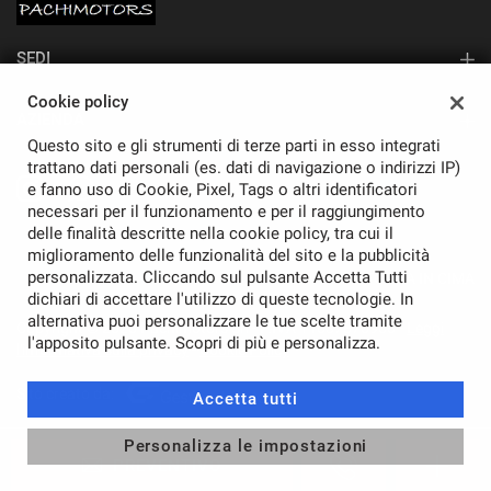
SEDI
Sede di Monza
Cookie policy
AZIENDA
Questo sito e gli strumenti di terze parti in esso integrati
Contatti
trattano dati personali (es. dati di navigazione o indirizzi IP)
e fanno uso di Cookie, Pixel, Tags o altri identificatori
necessari per il funzionamento e per il raggiungimento
delle finalità descritte nella cookie policy, tra cui il
miglioramento delle funzionalità del sito e la pubblicità
personalizzata. Cliccando sul pulsante Accetta Tutti
TORNA IN CIMA
dichiari di accettare l'utilizzo di queste tecnologie. In
alternativa puoi personalizzare le tue scelte tramite
Copyright © 2026 Pachimotors Srl - P.IVA 11037870968 -
Leggi
l'apposito pulsante. Scopri di più e personalizza.
l'informativa sulla privacy
-
Cookie Policy
Sito creato da:
Accetta tutti
Personalizza le impostazioni
PREVENTIVO