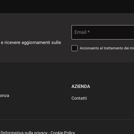
Email *
 e ricevere aggiornamenti sulle
Acconsento al trattamento dei miei
AZIENDA
Monza
Contatti
 l'informativa sulla privacy
-
Cookie Policy