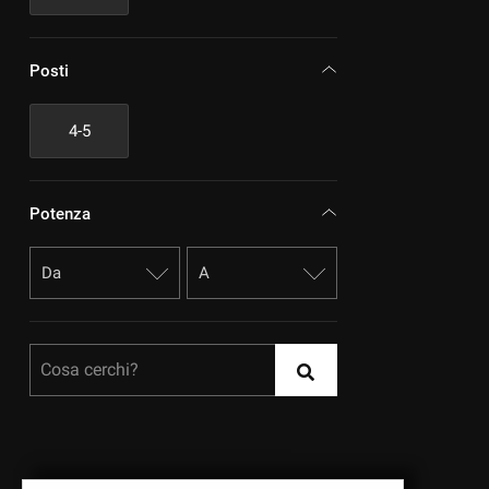
Posti
4-5
Potenza
Cosa cerchi?