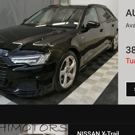
A
3
Tu
NISSAN X-Trail