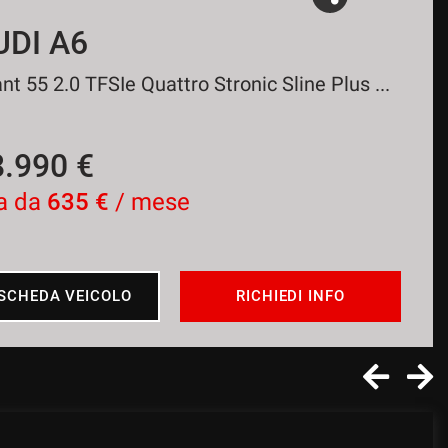
UDI A6
Avant 55 2.0 TFSIe Quattro Stronic Sline Plus PROM
8.990 €
a da
635 €
/ mese
SCHEDA VEICOLO
RICHIEDI INFO