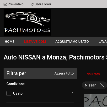
Preventivo
Sedi e orari
Le
tue
preferenze
di
HOME
consenso
Il
LISTA VEICOLI
HOME
seguente
LISTA VEICOLI
ACQUISTIAMO USATO
LAVA
pannello
ACQUISTIAMO USATO
ti
Auto NISSAN a Monza, Pachimotors 
consente
di
LAVAGGIO E LUCIDATURA
esprimere
le
Filtra per
Azzera tutto
1 risultato
tue
CONTATTI
preferenze
Condizione
di
Nissan
consenso
NEWS
Usato
1
alle
tecnologie
di