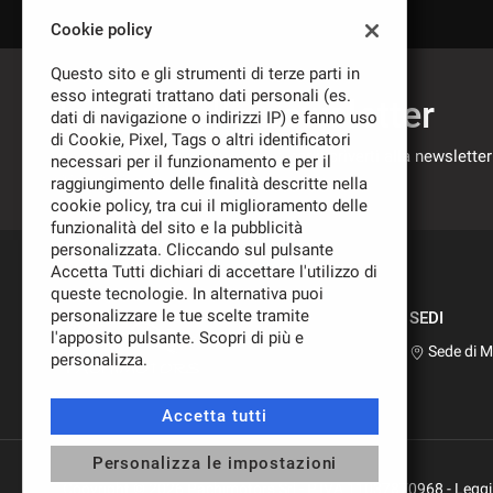
Cookie policy
Questo sito e gli strumenti di terze parti in
esso integrati trattano dati personali (es.
Iscriviti alla newsletter
dati di navigazione o indirizzi IP) e fanno uso
di Cookie, Pixel, Tags o altri identificatori
Compila il modulo sottostante per iscriverti alla newsletter
necessari per il funzionamento e per il
nostre novità.
raggiungimento delle finalità descritte nella
cookie policy, tra cui il miglioramento delle
funzionalità del sito e la pubblicità
personalizzata. Cliccando sul pulsante
Accetta Tutti dichiari di accettare l'utilizzo di
queste tecnologie. In alternativa puoi
personalizzare le tue scelte tramite
SEDI
l'apposito pulsante. Scopri di più e
Sede di 
personalizza.
Leggi
la
cookie
Accetta tutti
policy
Personalizza le impostazioni
Copyright © 2026 Pachimotors Srl - P.IVA 11037870968 -
Leggi