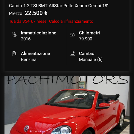
Cabrio 1.2 TSI BMT AllStar-Pelle-Xenon-Cerchi 18"
22.500 €
Prezzo:
Tua da
354 €
/ mese
Calcola il finanziamento
mpre
Cookie necessari
ilitato
Immatricolazione
Chilometri
2016
79.900
Cookie delle preferenze
Alimentazione
Cambio
Benzina
Manuale (6)
Cookie per il miglioramento dell'esperienza utente
Cookie analitici
Cookie di marketing
Leggi
la
cookie
policy