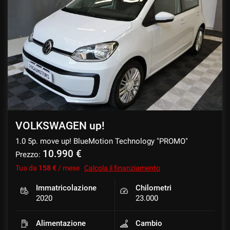
VOLKSWAGEN up!
1.0 5p. move up! BlueMotion Technology "PROMO"
10.990 €
Prezzo:
Tua da
158 €
/ mese
Calcola il finanziamento
Immatricolazione
Chilometri
2020
23.000
Alimentazione
Cambio