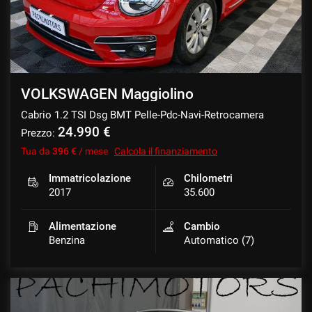
Salva
le
impostazioni
VOLKSWAGEN Maggiolino
Cabrio 1.2 TSI Dsg BMT Pelle-Pdc-Navi-Retrocamera
24.990 €
Prezzo:
Tua da
396 €
/ mese
Calcola il finanziamento
Immatricolazione
Chilometri
2017
35.600
Alimentazione
Cambio
Benzina
Automatico (7)