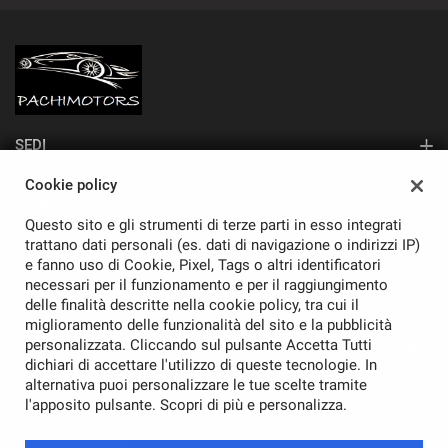
SEDI
Sede di Monza
Cookie policy
AZIENDA
Questo sito e gli strumenti di terze parti in esso integrati
Contatti
trattano dati personali (es. dati di navigazione o indirizzi IP)
e fanno uso di Cookie, Pixel, Tags o altri identificatori
necessari per il funzionamento e per il raggiungimento
delle finalità descritte nella cookie policy, tra cui il
miglioramento delle funzionalità del sito e la pubblicità
personalizzata. Cliccando sul pulsante Accetta Tutti
TORNA IN CIMA
dichiari di accettare l'utilizzo di queste tecnologie. In
alternativa puoi personalizzare le tue scelte tramite
Copyright © 2026 Pachimotors Srl - P.IVA 11037870968 -
Leggi
l'apposito pulsante. Scopri di più e personalizza.
l'informativa sulla privacy
-
Cookie Policy